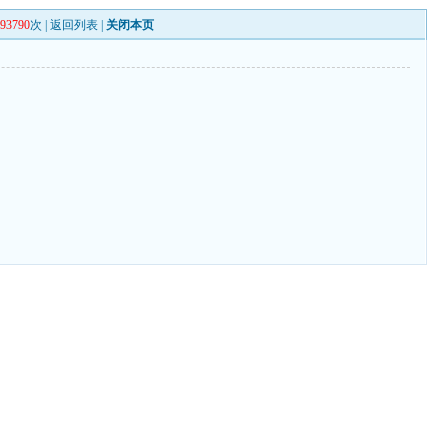
093790
次 |
返回列表
|
关闭本页