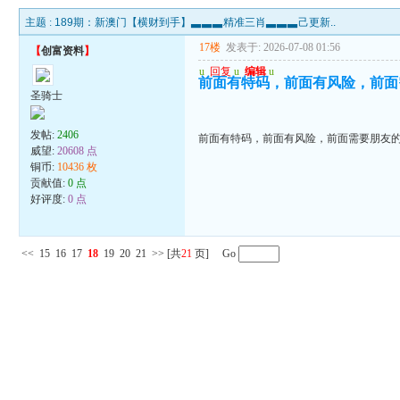
主题 :
189期：新澳门【横财到手】▃▃▃精准三肖▃▃▃己更新..
17楼
发表于: 2026-07-08 01:56
【
创富资料
】
u
回复
u
编辑
u
前面有特码，前面有风险，前面
圣骑士
发帖:
2406
前面有特码，前面有风险，前面需要朋友
威望:
20608 点
铜币:
10436 枚
贡献值:
0 点
好评度:
0 点
<<
15
16
17
18
19
20
21
>>
[共
21
页] Go