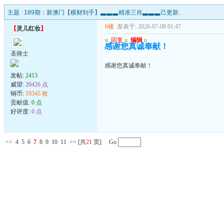
主题 :
189期：新澳门【横财到手】▃▃▃精准三肖▃▃▃己更新..
6楼
发表于: 2026-07-08 01:47
【
灵儿红妆
】
u
回复
u
编辑
u
感谢您真诚奉献！
圣骑士
感谢您真诚奉献！
发帖:
2413
威望:
20426 点
铜币:
10345 枚
贡献值:
0 点
好评度:
0 点
<<
4
5
6
7
8
9
10
11
>>
[共
21
页] Go