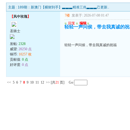
主题 :
189期：新澳门【横财到手】▃▃▃精准三肖▃▃▃己更新..
7楼
发表于: 2026-07-08 01:47
【
风中玫瑰
】
u
回复
u
编辑
u
轻轻一声问侯，带去我真诚的祝
圣骑士
发帖:
2328
轻轻一声问侯，带去我真诚的祝福
威望:
20250 点
铜币:
10257 枚
贡献值:
0 点
好评度:
0 点
<<
5
6
7
8
9
10
11
12
>>
[共
21
页] Go