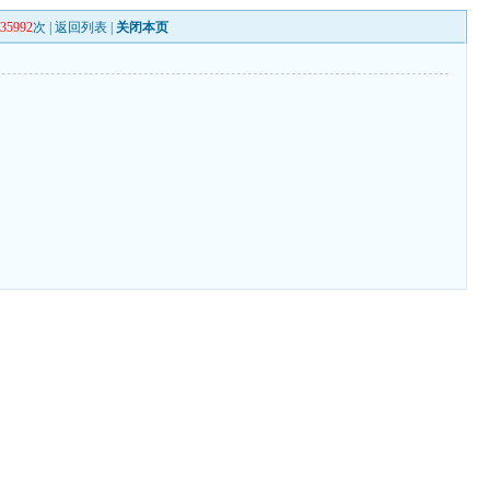
135992
次 |
返回列表
|
关闭本页