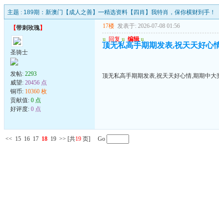
主题 :
189期：新澳门【成人之善】━精选资料【四肖】我特肖，保你横财到手！
17楼
发表于: 2026-07-08 01:56
【
带刺玫瑰
】
u
回复
u
编辑
u
顶无私高手期期发表,祝天天好心情
圣骑士
发帖:
2293
顶无私高手期期发表,祝天天好心情,期期中大奖
威望:
20456 点
铜币:
10360 枚
贡献值:
0 点
好评度:
0 点
<<
15
16
17
18
19
>>
[共
19
页] Go