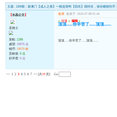
主题 :
189期：新澳门【成人之善】━精选资料【四肖】我特肖，保你横财到手
板凳
发表于: 2026-07-08 01:44
【
水晶公主
】
u
回复
u
编辑
u
顶顶......你辛苦了......顶顶.......
圣骑士
发帖:
2286
顶顶......你辛苦了......顶顶.......
威望:
19876 点
铜币:
10070 枚
贡献值:
0 点
好评度:
0 点
<<
1
2
3
4
5
6
7
>>
[共
19
页] Go