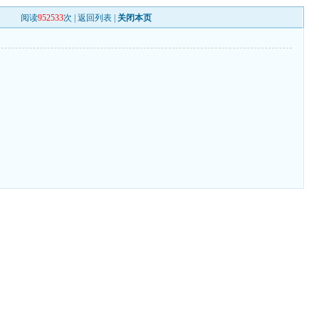
阅读
952533
次 |
返回列表
|
关闭本页