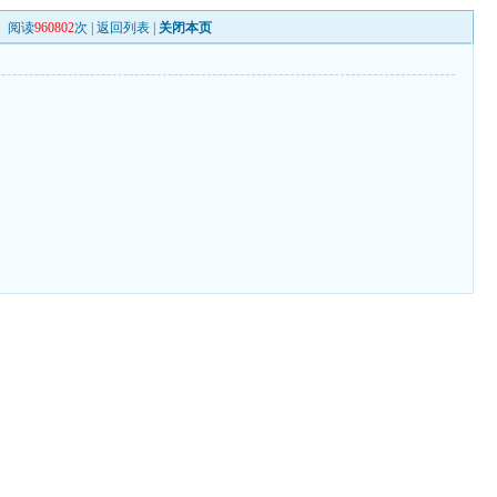
阅读
960802
次 |
返回列表
|
关闭本页