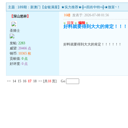
主题 :
189期：新澳门【金银满屋】★实力推荐★╬=四肖中特=╬★致富~！
16楼
发表于: 2026-07-08 01:56
【
深山悠林
】
u
回复
u
编辑
u
好料就要得到大大的肯定！！！
圣骑士
发帖:
2283
好料就要得到大大的肯定！！！！！！
威望:
20466 点
铜币:
10365 枚
贡献值:
0 点
好评度:
0 点
<<
14
15
16
17
18
>>
[共
18
页] Go