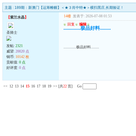
主题 :
189期：新澳门【运筹帷幄】＜★３肖中特★＞横扫黑庄,长期验证！
14楼
发表于: 2026-07-08 01:53
【
紫兰水晶
】
u
回复
u
编辑
u
..............极品好料.........
圣骑士
发帖:
2321
..............极品好料.........
威望:
20020 点
铜币:
10142 枚
贡献值:
0 点
好评度:
0 点
<<
12
13
14
15
16
17
18
19
>>
[共
22
页] Go