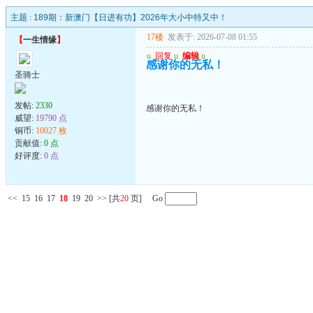
主题 :
189期：新澳门【日进有功】2026年大小中特又中！
17楼
发表于: 2026-07-08 01:55
【
一生情缘
】
u
回复
u
编辑
u
感谢你的无私！
圣骑士
发帖:
2330
感谢你的无私！
威望:
19790 点
铜币:
10027 枚
贡献值:
0 点
好评度:
0 点
<<
15
16
17
18
19
20
>>
[共
20
页] Go