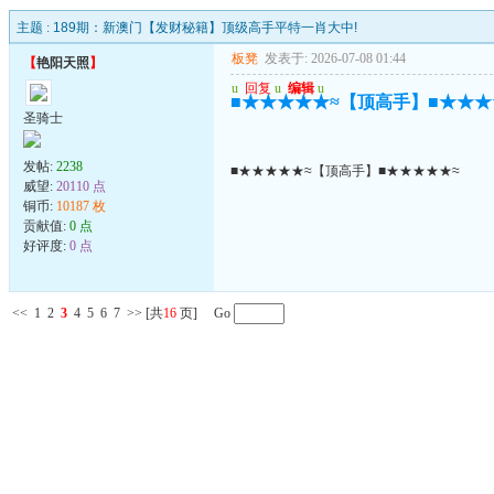
主题 :
189期：新澳门【发财秘籍】顶级高手平特一肖大中!
板凳
发表于: 2026-07-08 01:44
【
艳阳天照
】
u
回复
u
编辑
u
■★★★★★≈【顶高手】■★★★
圣骑士
发帖:
2238
■★★★★★≈【顶高手】■★★★★★≈
威望:
20110 点
铜币:
10187 枚
贡献值:
0 点
好评度:
0 点
<<
1
2
3
4
5
6
7
>>
[共
16
页] Go