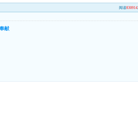
阅读
830914
的奉献