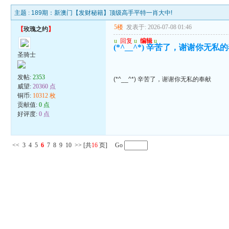
主题 :
189期：新澳门【发财秘籍】顶级高手平特一肖大中!
5楼
发表于: 2026-07-08 01:46
【
玫瑰之约
】
u
回复
u
编辑
u
(*^__^*) 辛苦了，谢谢你无私
圣骑士
发帖:
2353
(*^__^*) 辛苦了，谢谢你无私的奉献
威望:
20360 点
铜币:
10312 枚
贡献值:
0 点
好评度:
0 点
<<
3
4
5
6
7
8
9
10
>>
[共
16
页] Go