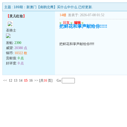
主题 :
189期：新澳门【南鹞北鹰】买什么中什么 已经更新.
14楼
发表于: 2026-07-08 01:52
【
灵儿红妆
】
u
回复
u
编辑
u
把鲜花和掌声献给你!!!!!
圣骑士
发帖:
2390
把鲜花和掌声献给你!!!!!
威望:
20380 点
铜币:
10322 枚
贡献值:
0 点
好评度:
0 点
<<
12
13
14
15
16
>>
[共
16
页] Go