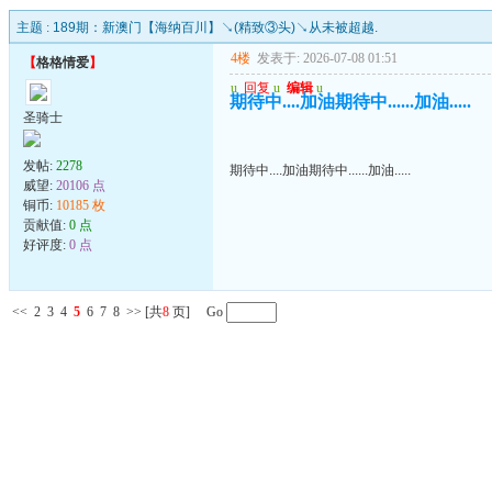
主题 :
189期：新澳门【海纳百川】↘(精致③头)↘从未被超越.
4楼
发表于: 2026-07-08 01:51
【
格格情爱
】
u
回复
u
编辑
u
期待中....加油期待中......加油.....
圣骑士
发帖:
2278
期待中....加油期待中......加油.....
威望:
20106 点
铜币:
10185 枚
贡献值:
0 点
好评度:
0 点
<<
2
3
4
5
6
7
8
>>
[共
8
页] Go