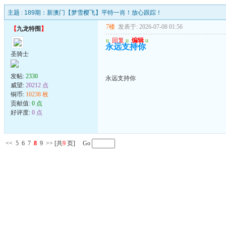
主题 :
189期：新澳门【梦雪樱飞】平特一肖！放心跟踪！
7楼
发表于: 2026-07-08 01:56
【
九龙特围
】
u
回复
u
编辑
u
永远支持你
圣骑士
发帖:
2330
永远支持你
威望:
20212 点
铜币:
10238 枚
贡献值:
0 点
好评度:
0 点
<<
5
6
7
8
9
>>
[共
9
页] Go