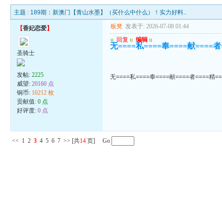
主题 :
189期：新澳门【青山水墨】（买什么中什么）！实力好料..
板凳
发表于: 2026-07-08 01:44
【
香妃恋爱
】
u
回复
u
编辑
u
无====私====奉====献====者
圣骑士
发帖:
2225
无====私====奉====献====者====精=
威望:
20160 点
铜币:
10212 枚
贡献值:
0 点
好评度:
0 点
<<
1
2
3
4
5
6
7
>>
[共
14
页] Go