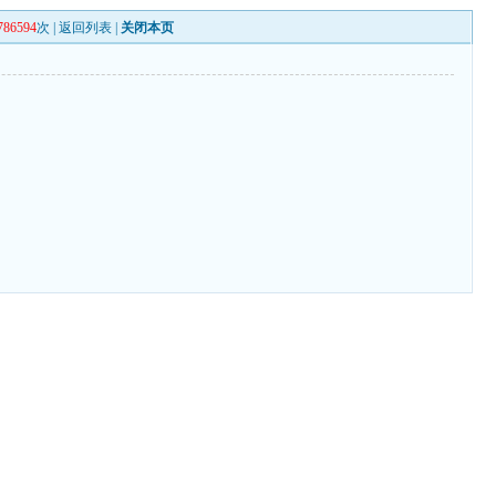
786594
次 |
返回列表
|
关闭本页