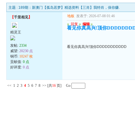
主题 :
189期：新澳门【孤岛若梦】精选资料【三肖】我特肖，保你赚.
地板
发表于: 2026-07-08 01:46
【
千里相见
】
u
回复
u
编辑
u
看见你真高兴!顶你DDDDDDDD
精灵王
发帖:
2334
看见你真高兴!顶你DDDDDDDDDDD
威望:
20230 点
铜币:
10247 枚
贡献值:
0 点
好评度:
0 点
<<
1
2
3
4
5
6
7
8
>>
[共
16
页] Go