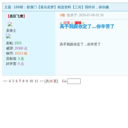
主题 :
189期：新澳门【孤岛若梦】精选资料【三肖】我特肖，保你赚.
6楼
发表于: 2026-07-08 01:50
【
燕双飞鹰
】
u
回复
u
编辑
u
高手我跟你定了....你辛苦了
圣骑士
发帖:
2315
高手我跟你定了....你辛苦了
威望:
20360 点
铜币:
10313 枚
贡献值:
3 点
好评度:
0 点
<<
4
5
6
7
8
9
10
11
>>
[共
16
页] Go