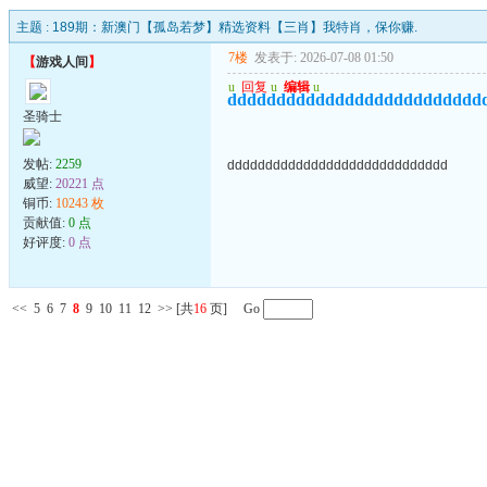
主题 :
189期：新澳门【孤岛若梦】精选资料【三肖】我特肖，保你赚.
7楼
发表于: 2026-07-08 01:50
【
游戏人间
】
u
回复
u
编辑
u
dddddddddddddddddddddddddd
圣骑士
发帖:
2259
ddddddddddddddddddddddddddddd
威望:
20221 点
铜币:
10243 枚
贡献值:
0 点
好评度:
0 点
<<
5
6
7
8
9
10
11
12
>>
[共
16
页] Go