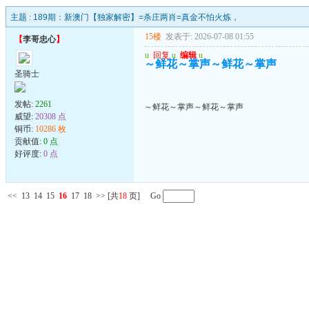
主题 :
189期：新澳门【独家解密】=杀庄两肖=真金不怕火炼，
15楼
发表于: 2026-07-08 01:55
【
李哥忠心
】
u
回复
u
编辑
u
～鲜花～掌声～鲜花～掌声
圣骑士
发帖:
2261
～鲜花～掌声～鲜花～掌声
威望:
20308 点
铜币:
10286 枚
贡献值:
0 点
好评度:
0 点
<<
13
14
15
16
17
18
>>
[共
18
页] Go