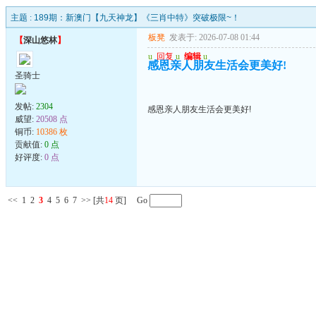
主题 :
189期：新澳门【九天神龙】《三肖中特》突破极限~！
板凳
发表于: 2026-07-08 01:44
【
深山悠林
】
u
回复
u
编辑
u
感恩亲人朋友生活会更美好!
圣骑士
发帖:
2304
感恩亲人朋友生活会更美好!
威望:
20508 点
铜币:
10386 枚
贡献值:
0 点
好评度:
0 点
<<
1
2
3
4
5
6
7
>>
[共
14
页] Go