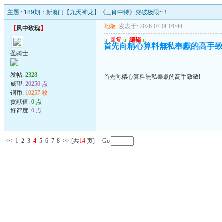
主题 :
189期：新澳门【九天神龙】《三肖中特》突破极限~！
地板
发表于: 2026-07-08 01:44
【
风中玫瑰
】
u
回复
u
编辑
u
首先向精心算料無私奉獻的高手致
圣骑士
发帖:
2328
首先向精心算料無私奉獻的高手致敬!
威望:
20250 点
铜币:
10257 枚
贡献值:
0 点
好评度:
0 点
<<
1
2
3
4
5
6
7
8
>>
[共
14
页] Go