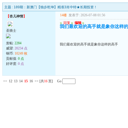
主题 :
189期：新澳门【独步乾坤】精准3肖中特★长期投资！
14楼
发表于: 2026-07-08 01:56
【
杏儿神情
】
u
回复
u
编辑
u
我们最欢迎的高手就是象你这样
圣骑士
发帖:
2284
我们最欢迎的高手就是象你这样的高手
威望:
20234 点
铜币:
10249 枚
贡献值:
0 点
好评度:
0 点
<<
12
13
14
15
16
>>
[共
16
页] Go