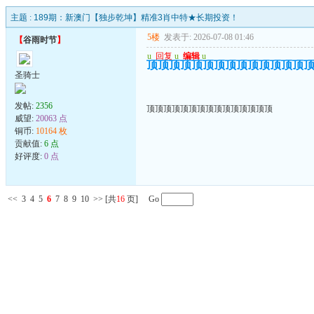
主题 :
189期：新澳门【独步乾坤】精准3肖中特★长期投资！
5楼
发表于: 2026-07-08 01:46
【
谷雨时节
】
u
回复
u
编辑
u
顶顶顶顶顶顶顶顶顶顶顶顶顶顶
圣骑士
发帖:
2356
顶顶顶顶顶顶顶顶顶顶顶顶顶顶顶
威望:
20063 点
铜币:
10164 枚
贡献值:
6 点
好评度:
0 点
<<
3
4
5
6
7
8
9
10
>>
[共
16
页] Go