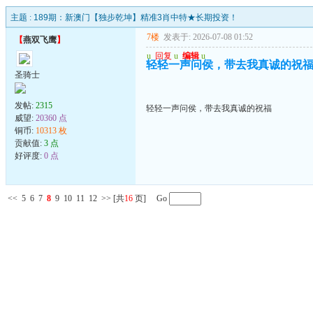
主题 :
189期：新澳门【独步乾坤】精准3肖中特★长期投资！
7楼
发表于: 2026-07-08 01:52
【
燕双飞鹰
】
u
回复
u
编辑
u
轻轻一声问侯，带去我真诚的祝
圣骑士
发帖:
2315
轻轻一声问侯，带去我真诚的祝福
威望:
20360 点
铜币:
10313 枚
贡献值:
3 点
好评度:
0 点
<<
5
6
7
8
9
10
11
12
>>
[共
16
页] Go