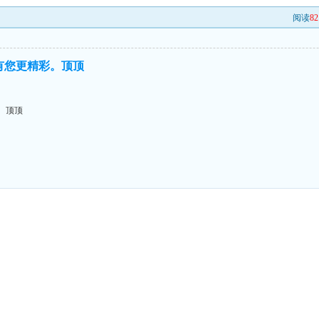
阅读
82
有您更精彩。顶顶
。顶顶