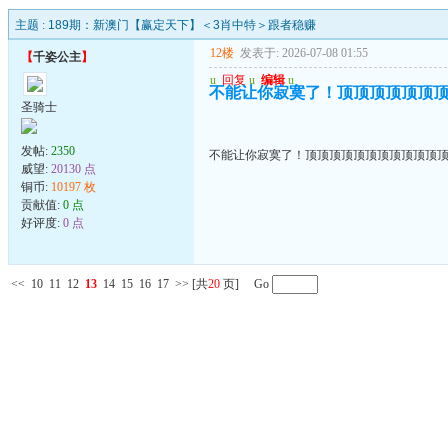
主题 :
189期：新澳门【赢定天下】＜3肖中特＞跟者稳赚
12楼
发表于: 2026-07-08 01:55
【
千姿公主
】
u
回复
u
编辑
u
不能让你寂寞了！顶顶顶顶顶顶
圣骑士
发帖:
2350
不能让你寂寞了！顶顶顶顶顶顶顶顶顶顶顶
威望:
20130 点
铜币:
10197 枚
贡献值:
0 点
好评度:
0 点
<<
10
11
12
13
14
15
16
17
>>
[共
20
页] Go