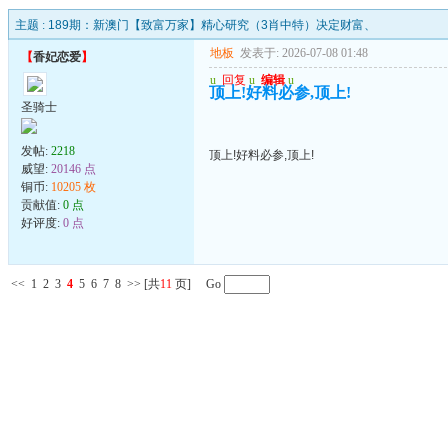
主题 :
189期：新澳门【致富万家】精心研究（3肖中特）决定财富、
地板
发表于: 2026-07-08 01:48
【
香妃恋爱
】
u
回复
u
编辑
u
顶上!好料必参,顶上!
圣骑士
发帖:
2218
顶上!好料必参,顶上!
威望:
20146 点
铜币:
10205 枚
贡献值:
0 点
好评度:
0 点
<<
1
2
3
4
5
6
7
8
>>
[共
11
页] Go