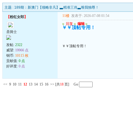
主题 :
189期：新澳门【领略非凡】▃精准三肖▃唯我独尊！
11楼
发表于: 2026-07-08 01:54
【
粉红女郎
】
u
回复
u
编辑
u
￥￥顶帖专用！
圣骑士
发帖:
2322
￥￥顶帖专用！
威望:
19966 点
铜币:
10115 枚
贡献值:
0 点
好评度:
0 点
<<
9
10
11
12
13
14
15
16
>>
[共
18
页] Go