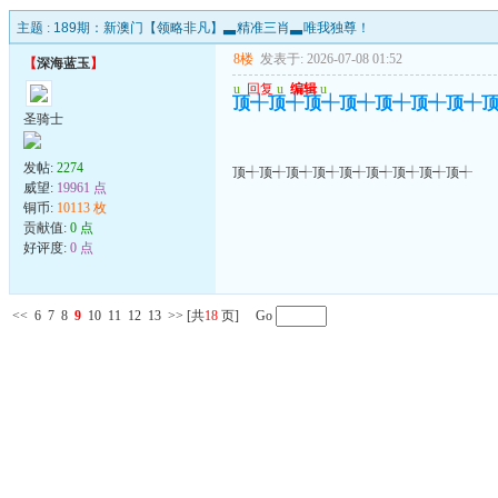
主题 :
189期：新澳门【领略非凡】▃精准三肖▃唯我独尊！
8楼
发表于: 2026-07-08 01:52
【
深海蓝玉
】
u
回复
u
编辑
u
顶┽顶┽顶┽顶┽顶┽顶┽顶┽
圣骑士
发帖:
2274
顶┽顶┽顶┽顶┽顶┽顶┽顶┽顶┽顶┽
威望:
19961 点
铜币:
10113 枚
贡献值:
0 点
好评度:
0 点
<<
6
7
8
9
10
11
12
13
>>
[共
18
页] Go