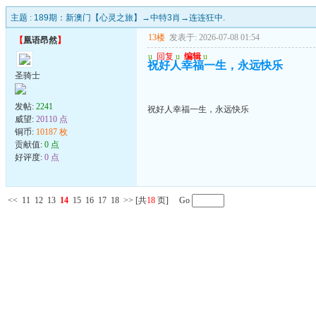
主题 :
189期：新澳门【心灵之旅】→中特3肖→连连狂中.
13楼
发表于: 2026-07-08 01:54
【
凰语昂然
】
u
回复
u
编辑
u
祝好人幸福一生，永远快乐
圣骑士
发帖:
2241
祝好人幸福一生，永远快乐
威望:
20110 点
铜币:
10187 枚
贡献值:
0 点
好评度:
0 点
<<
11
12
13
14
15
16
17
18
>>
[共
18
页] Go