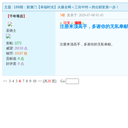
主题 :
189期：新澳门【幸福时光】火爆全网＜三肖中特＞跨出财富第一步！
5楼
发表于: 2026-07-08 01:45
【
千年等后
】
u
回复
u
编辑
u
注册来顶高手，多谢你的无私奉
圣骑士
发帖:
2272
注册来顶高手，多谢你的无私奉献。
威望:
20110 点
铜币:
10187 枚
贡献值:
0 点
好评度:
0 点
<<
3
4
5
6
7
8
9
10
>>
[共
20
页] Go