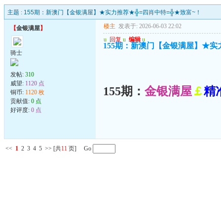
主题 :
155期：新澳门【金银满屋】★实力推荐★╬=四肖中特=╬★致富~！
楼主
发表于: 2026-06-03 22:02
【
金银满屋
】
u
回复
u
编辑
u
155期：新澳门【金银满屋】★实
骑士
发帖:
310
威望:
1120 点
155期：
金银满屋
￡
精
铜币:
1120 枚
贡献值:
0 点
好评度:
0 点
<<
1
2
3
4
5
>>
[共
11
页] Go